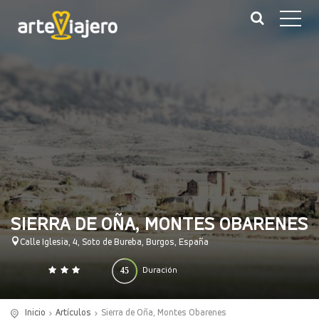
SIERRA DE OÑA, MONTES OBARENES
Calle Iglesia, 4, Soto de Bureba, Burgos, España
45
Duración
0
140
(minutos)
Inicio
Artículos
Sierra de Oña, Montes Obarenes