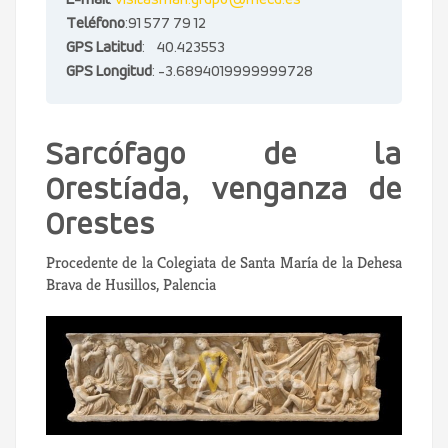
E-mail
:
visitasman.grupo@mecd.es
Teléfono
:91 577 79 12
GPS Latitud
: 40.423553
GPS Longitud
: -3.6894019999999728
Sarcófago de la
Orestíada, venganza de
Orestes
Procedente de la Colegiata de Santa María de la Dehesa
Brava de Husillos, Palencia