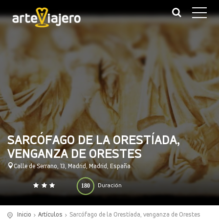
SARCÓFAGO DE LA ORESTÍADA,
VENGANZA DE ORESTES
Calle de Serrano, 13, Madrid, Madrid, España
180
Duración
0
140
(minutos)
Inicio
Artículos
Sarcófago de la Orestíada, venganza de Orestes