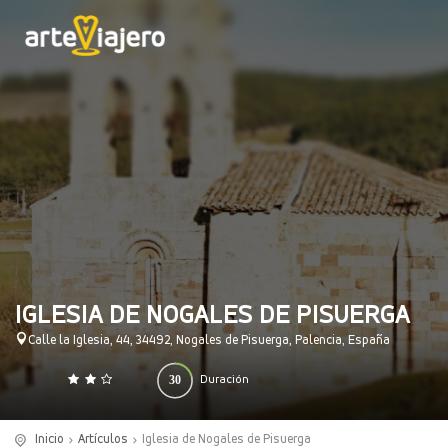
IGLESIA DE NOGALES DE PISUERGA
Calle la Iglesia, 44, 34492, Nogales de Pisuerga, Palencia, España
30
Duración
0
140
(minutos)
Inicio
Artículos
Iglesia de Nogales de Pisuerga