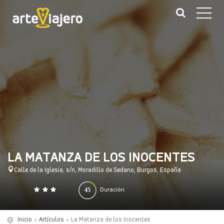
LA MATANZA DE LOS INOCENTES
Calle de la Iglesia, s/n, Moradillo de Sedano, Burgos, España
45
Duración
0
140
(minutos)
Inicio
Artículos
La Matanza de los Inocentes