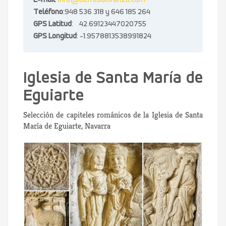
E-mail
:
info@tierrasdeiranzu.com
Teléfono
:948 536 318 y 646 185 264
GPS Latitud
: 42.69123447020755
GPS Longitud
: -1.9578813538991824
Iglesia de Santa María de
Eguiarte
Selección de capiteles románicos de la Iglesia de Santa
María de Eguiarte, Navarra