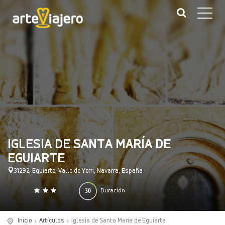
IGLESIA DE SANTA MARÍA DE
EGUIARTE
31292, Eguiarte, Valle de Yerri, Navarra, España
30
Duración
0
140
(minutos)
Inicio
Artículos
Iglesia de Santa María de Eguiarte