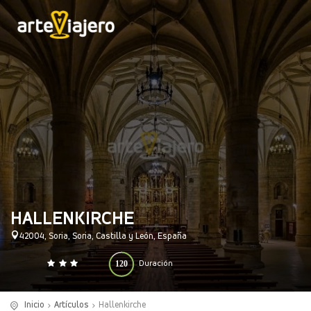
HALLENKIRCHE
42004, Soria, Soria, Castilla y León, España
120
Duración
0
140
(minutos)
Inicio
Artículos
Hallenkirche