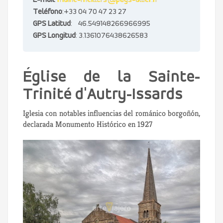
E-mail
:
mairie-meillers@pays-allier.fr
Teléfono
:+33 04 70 47 23 27
GPS Latitud
: 46.549148266966995
GPS Longitud
: 3.1361076438626583
Église de la Sainte-
Trinité d'Autry-Issards
Iglesia con notables influencias del románico borgoñón,
declarada Monumento Histórico en 1927