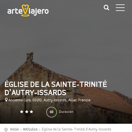
ÉGLISE DE LA SAINTE-TRINITÉ
D’AUTRY-ISSARDS
Ancienne Cure, 03210, Autry-Issards, Allier, Francia
60
Duración
0
140
(minutos)
Inicio
Artículos
Église de la Sainte-Trinité d’Autry-Issards