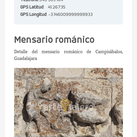
Teléfono
:949 303 184
GPS Latitud
: 41.26735
GPS Longitud
: -3.146009999999933
Mensario románico
Detalle del mensario románico de Campisábalos,
Guadalajara