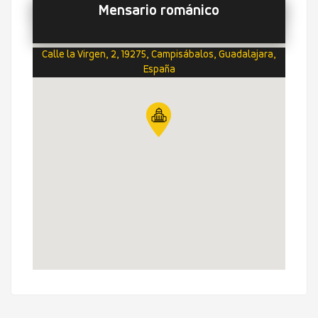
Mensario románico
Calle la Virgen, 2, 19275, Campisábalos, Guadalajara,
España