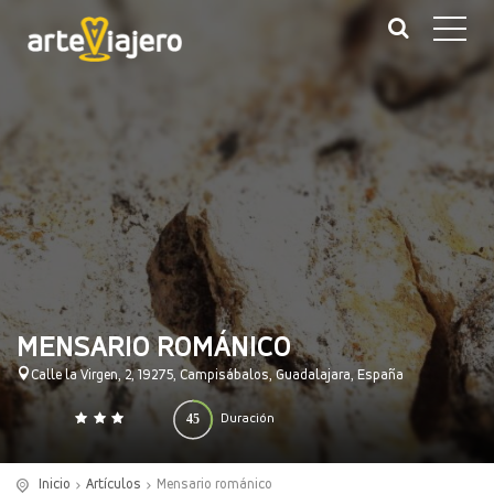
MENSARIO ROMÁNICO
Calle la Virgen, 2, 19275, Campisábalos, Guadalajara, España
45
Duración
0
140
(minutos)
Inicio
Artículos
Mensario románico