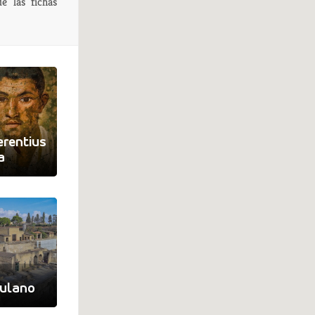
e las fichas
rentius
a
culano