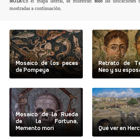
NOTA:
En el mapa lateral, se muestran
sólo
las ubicaciones d
mostradas a continuación.
Mosaico de los peces
Retrato de Te
de Pompeya
Neo y su espos
Mosaico de la Rueda
de la Fortuna,
Memento mori
Qué ver en Her