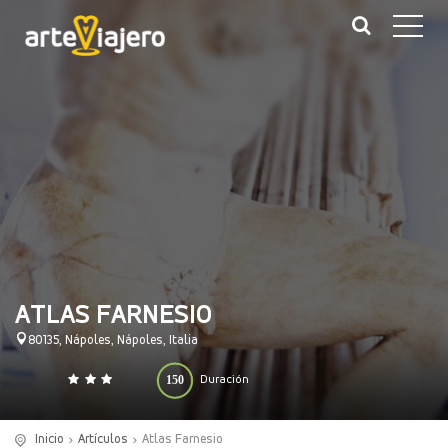
ATLAS FARNESIO
80135, Nápoles, Nápoles, Italia
150
Duración
0
140
(minutos)
Inicio
Artículos
Atlas Farnesio