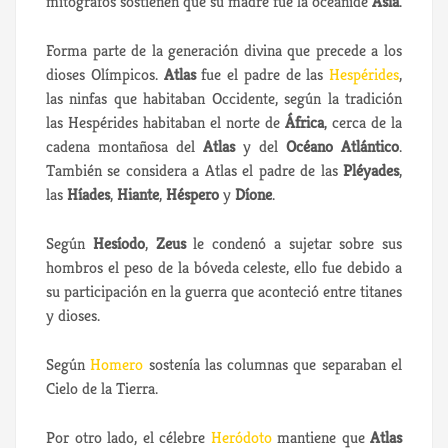
mitógrafos sostienen que su madre fue la oceánide
Asia
.
Forma parte de la generación divina que precede a los
dioses Olímpicos.
Atlas
fue el padre de las
Hespérides
,
las ninfas que habitaban Occidente, según la tradición
las Hespérides habitaban el norte de
África
, cerca de la
cadena montañosa del
Atlas
y del
Océano Atlántico
.
También se considera a Atlas el padre de las
Pléyades
,
las
Híades
,
Hiante
,
Héspero
y
Díone
.
Según
Hesíodo
,
Zeus
le condenó a sujetar sobre sus
hombros el peso de la bóveda celeste, ello fue debido a
su participación en la guerra que aconteció entre titanes
y dioses.
Según
Homero
sostenía las columnas que separaban el
Cielo de la Tierra.
Por otro lado, el célebre
Heródoto
mantiene que
Atlas