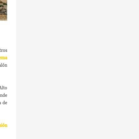
tros
tema
alón
Alto
onde
a de
sión