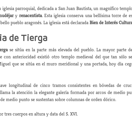
glesia parroquial, dedicada a San Juan Bautista, un magnífico templ
mudéjar
y
renacentista
. Esta iglesia conserva una bellísima torre de es
 bello pueblo aragonés. La iglesia está declarada
Bien de Interés Cultura
ia de Tierga
erga
se sitúa en la parte más elevada del pueblo. La mayor parte d
 con anterioridad existió otro templo medieval del que tan sólo s
Miguel que se sitúa en el muro meridional y una portada, hoy día ceg
nave longitudinal de cinco tramos consistentes en bóvedas de cruc
 llama la atención la elegante galería formada por arcos de medio pu
s de medio punto se sustentan sobre columnas de orden dórico.
r tres cuerpos en altura y data del S. XVI.