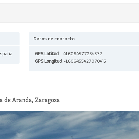
Datos de contacto
España
GPS Latitud
: 41.6064577234377
GPS Longitud
: -1.606455427070415
a de Aranda, Zaragoza