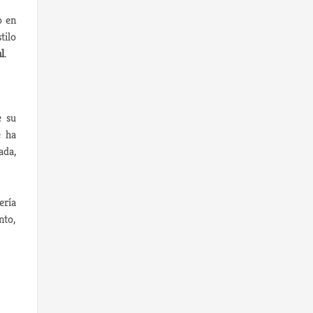
o en
tilo
l
.
e su
e ha
ada,
ería
nto,