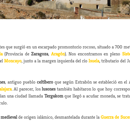
ntes que surgió en un escarpado promontorio rocoso, situado a 700 me
da
(Provincia de
Zaragoza
,
Aragón
). Nos encontramos en pleno
Sis
del
Moncayo
, junto a la margen izquierda del río
Isuela
, tributario del J
nes
, antiguo pueblo
celtíbero
que según Estrabón se estableció en el 
lajara
. Al parecer, los
lusones
también habitaron lo que hoy corresp
ían una ciudad llamada
Tergakom
que llegó a acuñar moneda, se trat
culo.
a medieval
de origen islámico, desmantelada durante la
Guerra de Suce