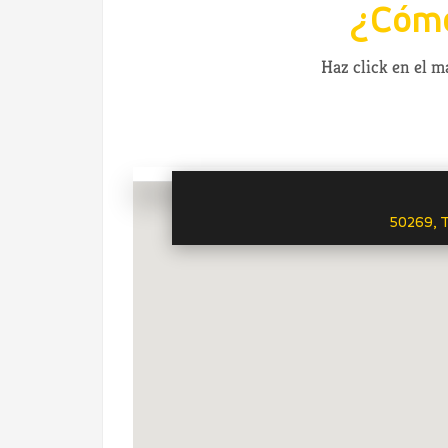
¿Cómo
Haz click en el 
50269, T