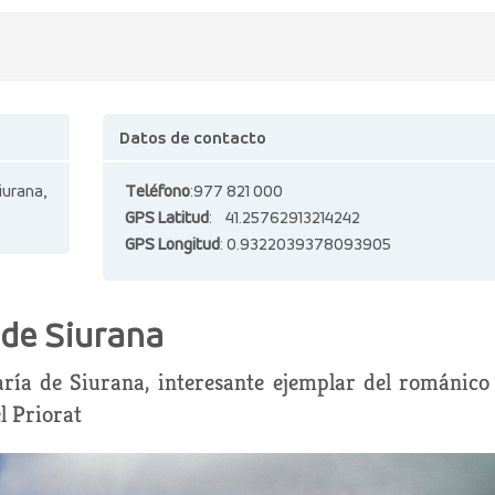
Datos de contacto
urana,
Teléfono
:977 821 000
GPS Latitud
: 41.25762913214242
GPS Longitud
: 0.9322039378093905
 de Siurana
ría de Siurana, interesante ejemplar del románico
l Priorat