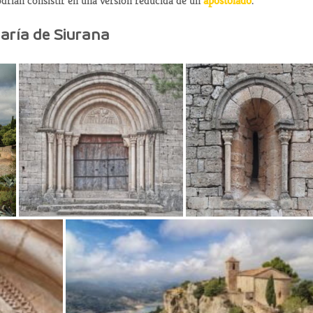
odrían consistir en una versión reducida de un
apostolado
.
aría de Siurana