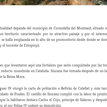
ctualidad depende del municipio de Cornudella del Montsant, situado e
 un territorio caracterizado por su atractivo paisaje y por el interes
a se halla emplazada en lo alto de un promontorio desde donde se do
y el torrente de Estopinyà.
es que levantaron aquí una fortaleza que sería conquistada por las tr
imo reducto musulmán en Cataluña. Siurana fue tomada después de un l
de la Reina Mora.
er IV otorgó la carta de población a Beltrán de Catellet y más tar
ndado de Prades. El castillo de Siurana cumplió con la labor de prisió
s que la habitaron destaca Carlos el Cojo, príncipe de Salerno y despué
s, el rey Felipe IV ordenó su demolición.