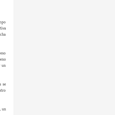
empo
tiva
icha
reso
reno
r un
s se
atro
, un