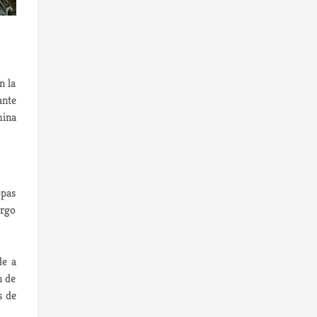
n la
ante
mina
opas
argo
de a
n de
s de