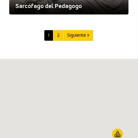
Sarcófago del Pedagogo
1
2
Siguiente »