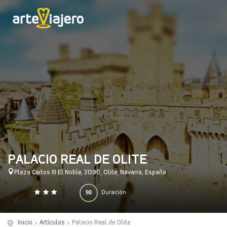
PALACIO REAL DE OLITE
Plaza Carlos III El Noble, 31390, Olite, Navarra, España
90
Duración
0
140
(minutos)
Inicio
Artículos
Palacio Real de Olite