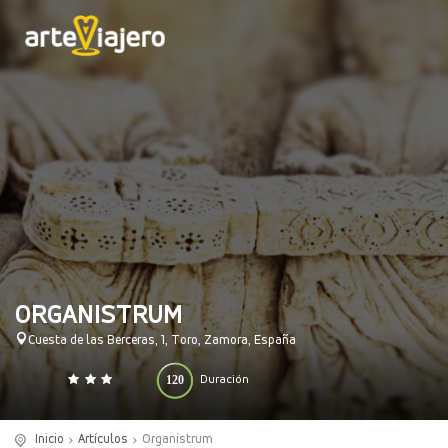
ORGANISTRUM
Cuesta de las Berceras, 1, Toro, Zamora, España
120
Duración
0
140
(minutos)
Inicio
Artículos
Organistrum