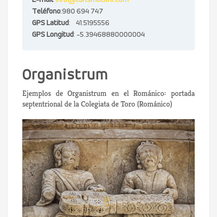
E-mail
:
info@turismotoro.com
Teléfono
:980 694 747
GPS Latitud
: 41.5195556
GPS Longitud
: -5.39468880000004
Organistrum
Ejemplos de Organistrum en el Románico: portada
septentrional de la Colegiata de Toro (Románico)