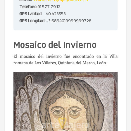
E-mail
:
visitasman.grupo@mecd.es
Teléfono
:91 577 79 12
GPS Latitud
: 40.423553
GPS Longitud
: -3.6894019999999728
Mosaico del Invierno
El mosaico del Invierno fue encontrado en la Villa
romana de Los Villares, Quintana del Marco, León