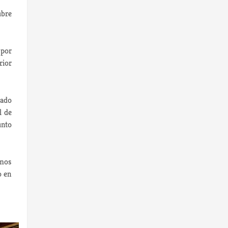
ubre
 por
rior
rado
l de
unto
emos
o en