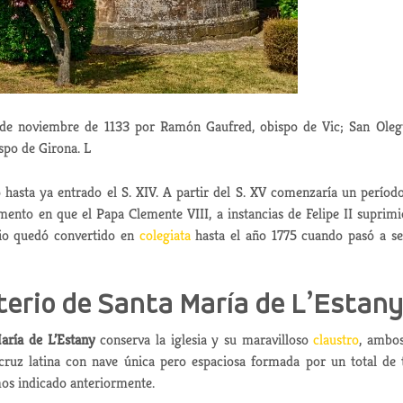
3 de noviembre de 1133 por Ramón Gaufred, obispo de Vic; San Oleg
spo de Girona. L
hasta ya entrado el S. XIV. A partir del S. XV comenzaría un períod
ento en que el Papa Clemente VIII, a instancias de Felipe II suprimi
rio quedó convertido en
colegiata
hasta el año 1775 cuando pasó a se
terio de Santa María de L’Estan
aría de L’Estany
conserva la iglesia y su maravilloso
claustro
, ambo
 cruz latina con nave única pero espaciosa formada por un total de 
mos indicado anteriormente.