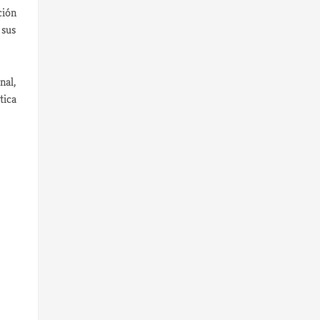
ción
 sus
nal,
tica