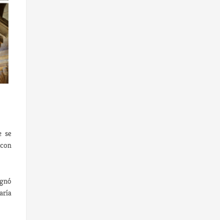
e se
 con
ignó
aría