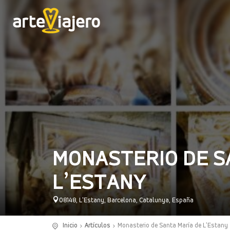
MONASTERIO DE S
L’ESTANY
08148, L'Estany, Barcelona, Catalunya, España
Inicio
Artículos
Monasterio de Santa María de L’Estany