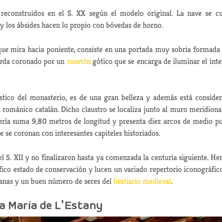
reconstruidos en el S. XX según el modelo original. La nave se c
 los ábsides hacen lo propio con bóvedas de horno.
 que mira hacia poniente, consiste en una portada muy sobria formada
ueda coronado por un
rosetón
gótico que se encarga de iluminar el inte
tístico del monasterio, es de una gran belleza y además está conside
románico catalán. Dicho claustro se localiza junto al muro meridiona
alería suma 9,80 metros de longitud y presenta diez arcos de medio p
e se coronan con interesantes capiteles historiados.
 S. XII y no finalizaron hasta ya comenzada la centuria siguiente. H
fico estado de conservación y lucen un variado repertorio iconográfic
ganas y un buen número de seres del
bestiario medieval
.
a María de L’Estany