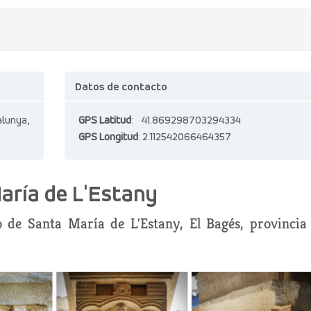
Datos de contacto
alunya,
GPS Latitud
: 41.869298703294334
GPS Longitud
: 2.112542066464357
aría de L'Estany
io de Santa María de L'Estany, El Bagés, provincia