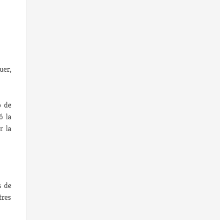
uer,
o de
ó la
r la
y
s de
tres