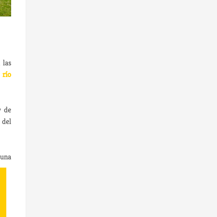
 las
l
río
y de
 del
una