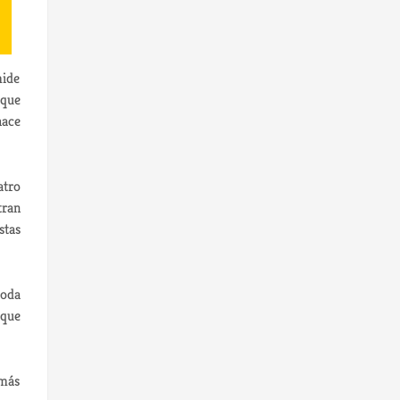
mide
 que
hace
atro
tran
stas
toda
 que
 más