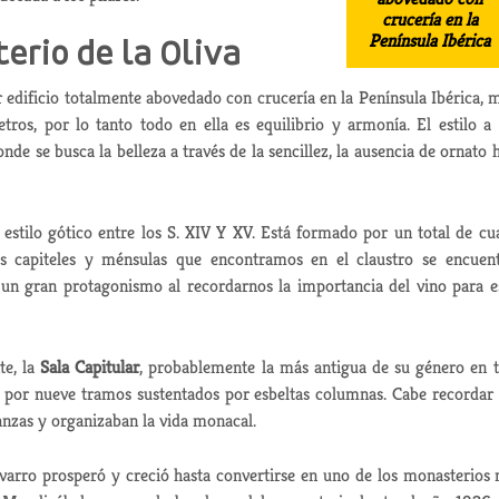
crucería en la
Península Ibérica
erio de la Oliva
r edificio totalmente abovedado con crucería en la Península Ibérica, 
ros, por lo tanto todo en ella es equilibrio y armonía. El estilo a
donde se busca la belleza a través de la sencillez, la ausencia de ornato 
 estilo gótico entre los S. XIV Y XV. Está formado por un total de cu
os capiteles y ménsulas que encontramos en el claustro se encuen
 un gran protagonismo al recordarnos la importancia del vino para e
te, la
Sala Capitular
, probablemente la más antigua de su género en 
a por nueve tramos sustentados por esbeltas columnas. Cabe recordar
ñanzas y organizaban la vida monacal.
varro prosperó y creció hasta convertirse en uno de los monasterios