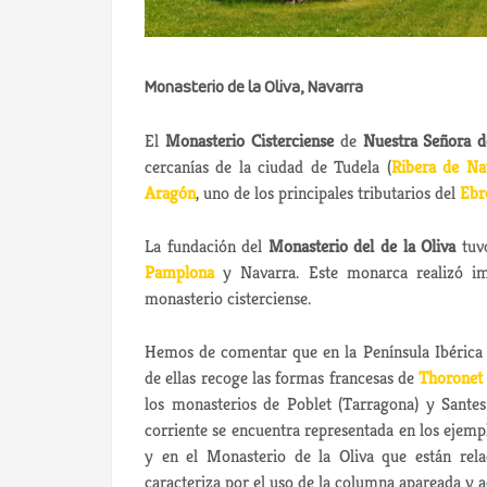
Monasterio de la Oliva, Navarra
El
Monasterio Cisterciense
de
Nuestra Señora d
cercanías de la ciudad de Tudela (
Ribera de Na
Aragón
, uno de los principales tributarios del
Ebr
La fundación del
Monasterio del de la Oliva
tuvo
Pamplona
y Navarra. Este monarca realizó imp
monasterio cisterciense.
Hemos de comentar que en la Península Ibérica e
de ellas recoge las formas francesas de
Thoronet
los monasterios de Poblet (Tarragona) y Santes 
corriente se encuentra representada en los ejem
y en el Monasterio de la Oliva que están rel
caracteriza por el uso de la columna apareada y ad