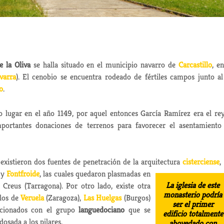
e la Oliva
se halla situado en el municipio navarro de
Carcastillo
, en
varra
). El cenobio se encuentra rodeado de fértiles campos junto a
o
.
 lugar en el año 1149, por aquel entonces García Ramírez era el re
ortantes donaciones de terrenos para favorecer el asentamiento
xistieron dos fuentes de penetración de la arquitectura
cisterciense
,
y
Fontfroide
, las cuales quedaron plasmadas en
La iglesia de este
Creus (Tarragona). Por otro lado, existe otra
monasterio podría
plos de
Veruela
(Zaragoza),
Las Huelgas
(Burgos)
ser el primer
acionados con el grupo
languedociano
que se
edificio totalmente
osada a los pilares.
abovedado con