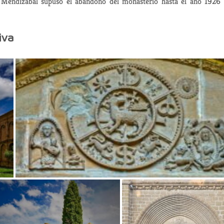
 Mendizábal supuso el abandono del monasterio hasta el año 1926
iva