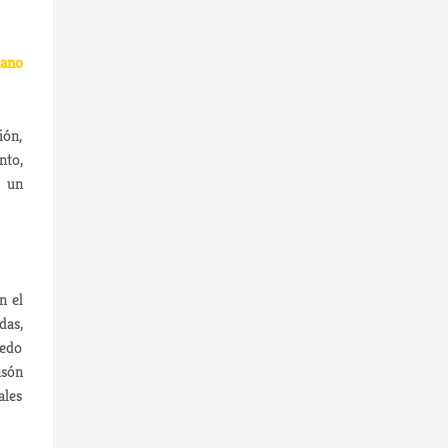
ano
ión,
nto,
o un
n el
das,
ledo
nsón
ales