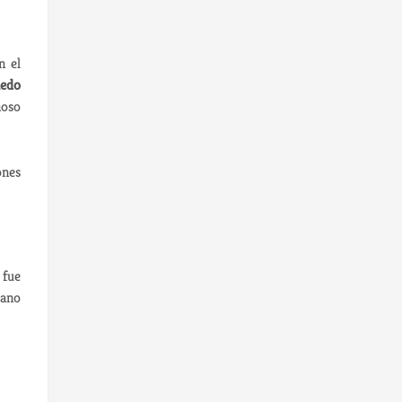
n el
ledo
ñoso
ones
 fue
pano