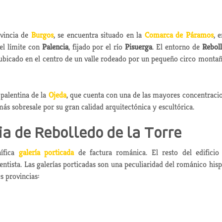
vincia de
Burgos
, se encuentra situado en la
Comarca de Páramos
, e
el límite con
Palencia
, fijado por el río
Pisuerga
. El entorno de
Rebol
á ubicado en el centro de un valle rodeado por un pequeño circo monta
palentina de la
Ojeda
, que cuenta con una de las mayores concentraci
ás sobresale por su gran calidad arquitectónica y escultórica.
ia de Rebolledo de la Torre
nífica
galería porticada
de factura románica. El resto del edificio
tista. Las galerías porticadas son una peculiaridad del románico his
s provincias: