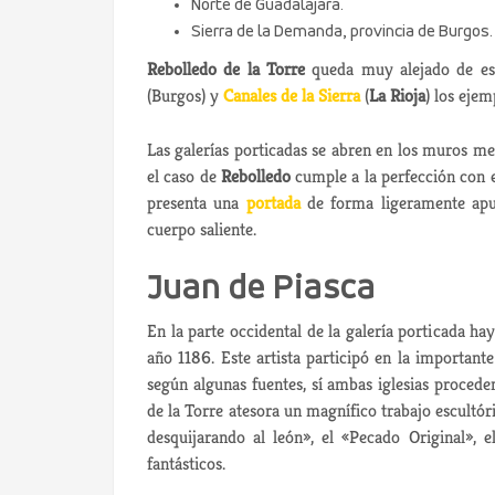
Norte de Guadalajara.
Sierra de la Demanda, provincia de Burgos.
Rebolledo de la Torre
queda muy alejado de est
(Burgos) y
Canales de la Sierra
(
La Rioja
) los eje
Las galerías porticadas se abren en los muros mer
el caso de
Rebolledo
cumple a la perfección con e
presenta una
portada
de forma ligeramente apun
cuerpo saliente.
Juan de Piasca
En la parte occidental de la galería porticada h
año 1186. Este artista participó en la important
según algunas fuentes, sí ambas iglesias procede
de la Torre atesora un magnífico trabajo escultór
desquijarando al león», el «Pecado Original», 
fantásticos.