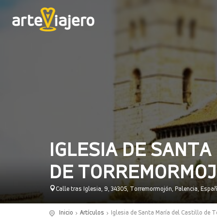
IGLESIA DE SANTA
DE TORREMORMO
Calle tras Iglesia, 9, 34305, Torremormojón, Palencia, Espa
Inicio
Artículos
Iglesia de Santa María del Castillo de