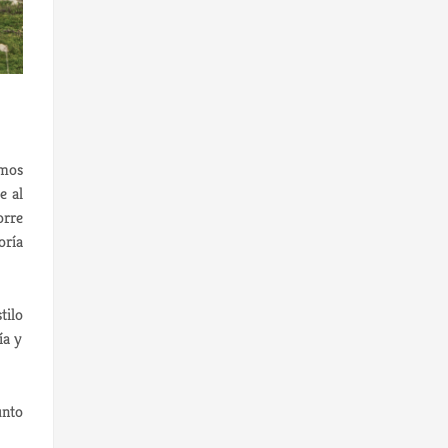
amos
e al
orre
oría
tilo
ía y
unto