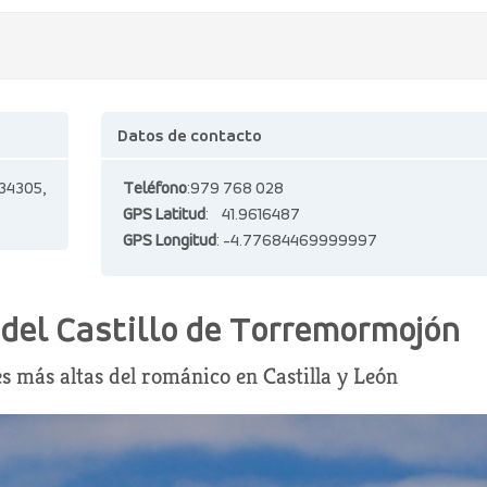
Datos de contacto
4305,
Teléfono
:979 768 028
GPS Latitud
: 41.9616487
GPS Longitud
: -4.77684469999997
 del Castillo de Torremormojón
s más altas del románico en Castilla y León