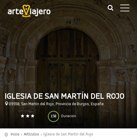
IGLESIA DE SAN MARTÍN DEL ROJO
09558, San Martín del Rojo, Provincia de Burgos, España
150
Duración
0
140
(minutos)
Inicio
Artículos
Iglesia de San Martín del Rojo