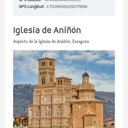
GPS Latitud
: 41.44481144096099
GPS Longitud
: -1.7039935629371996
Iglesia de Aniñón
Aspecto de la Iglesia de Aniñón, Zaragoza