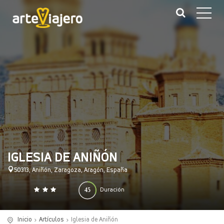
IGLESIA DE ANIÑÓN
50313, Aniñón, Zaragoza, Aragón, España
45
Duración
0
140
(minutos)
Inicio
Artículos
Iglesia de Aniñón