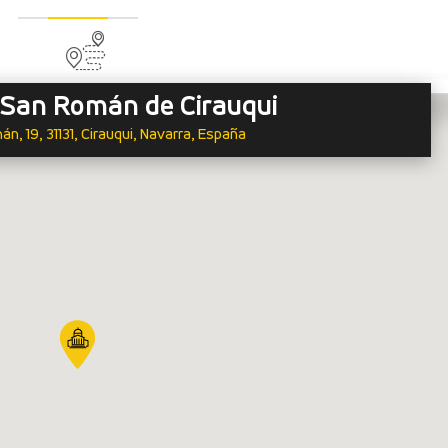
e San Román de Cirauqui
n, 19, 31131, Cirauqui, Navarra, España