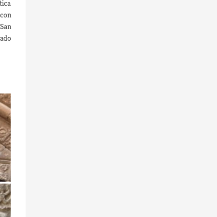
tica
 con
 San
eado