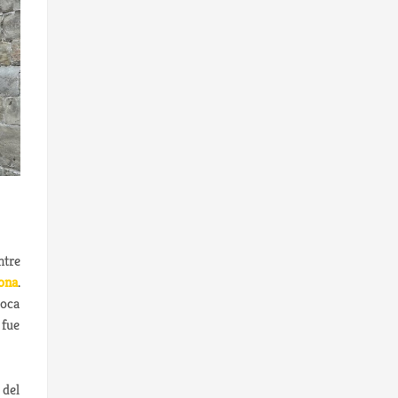
ntre
ona
.
poca
 fue
 del