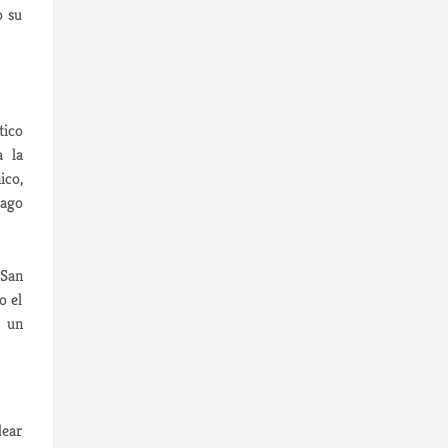
o su
tico
a la
ico,
iago
 San
o el
n un
dear