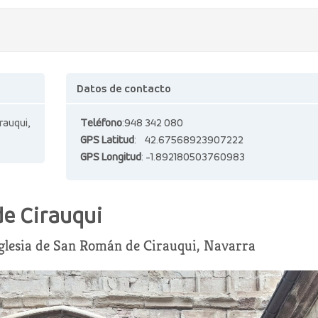
Datos de contacto
auqui,
Teléfono
:948 342 080
GPS Latitud
: 42.67568923907222
GPS Longitud
: -1.892180503760983
de Cirauqui
 iglesia de San Román de Cirauqui, Navarra