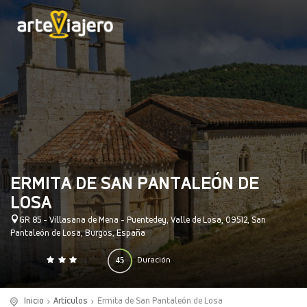
ERMITA DE SAN PANTALEÓN DE
LOSA
GR 85 - Villasana de Mena - Puentedey, Valle de Losa, 09512, San
Pantaleón de Losa, Burgos, España
45
Duración
0
140
(minutos)
Inicio
Artículos
Ermita de San Pantaleón de Losa