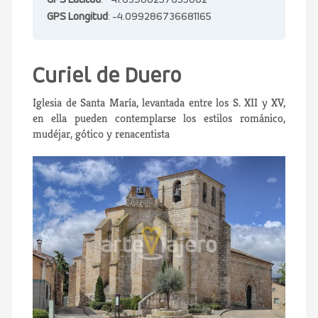
GPS Latitud
: 41.63988257655062
GPS Longitud
: -4.099286736681165
Curiel de Duero
Iglesia de Santa María, levantada entre los S. XII y XV,
en ella pueden contemplarse los estilos románico,
mudéjar, gótico y renacentista