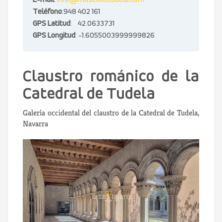
E-mail
:
info@museodetudela.com
Teléfono
:948 402 161
GPS Latitud
: 42.0633731
GPS Longitud
: -1.6055003999999826
Claustro románico de la
Catedral de Tudela
Galería occidental del claustro de la Catedral de Tudela,
Navarra