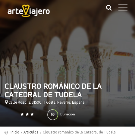
CLAUSTRO ROMÁNICO DE LA
CATEDRAL DE TUDELA
Calle Roso, 2, 31500, Tudela, Navarra, España
60
Duración
0
140
(minutos)
Inicio
Artículos
Claustro románico de la Catedral de Tudela