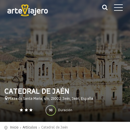
CATEDRAL DE JAÉN
Plaza de Santa María, s/n, 23002, Jaén, Jaén, España
90
Duración
0
140
(minutos)
Inicio
Artículos
Catedral de Jaén