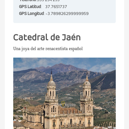
Teléfono
:953 234 233
GPS Latitud
: 37.7651737
GPS Longitud
: -3.789826299999959
Catedral de Jaén
Una joya del arte renacentista español