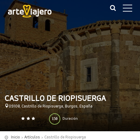
CASTRILLO DE RIOPISUERGA
09108, Castrillo de Riopisuerga, Burgos, España
150
Duración
0
140
(minutos)
Inicio
Artículos
Castrillo de Riopisuerga