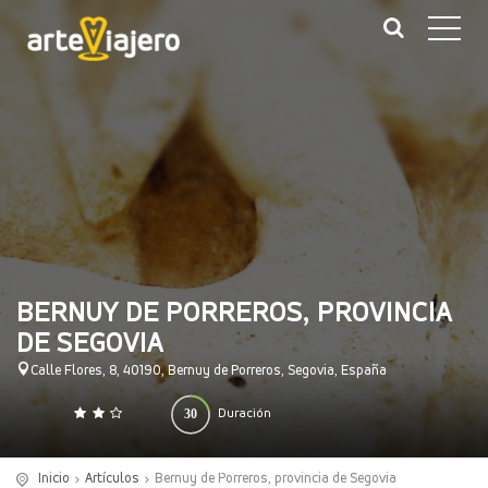
BERNUY DE PORREROS, PROVINCIA
DE SEGOVIA
Calle Flores, 8, 40190, Bernuy de Porreros, Segovia, España
30
Duración
0
140
(minutos)
Inicio
Artículos
Bernuy de Porreros, provincia de Segovia