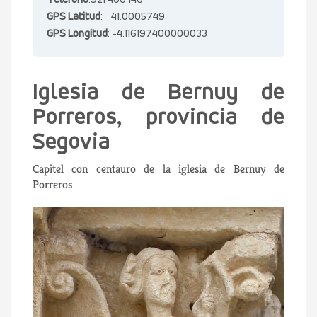
Teléfono
:921 400 146
GPS Latitud
: 41.0005749
GPS Longitud
: -4.116197400000033
Iglesia de Bernuy de
Porreros, provincia de
Segovia
Capitel con centauro de la iglesia de Bernuy de
Porreros