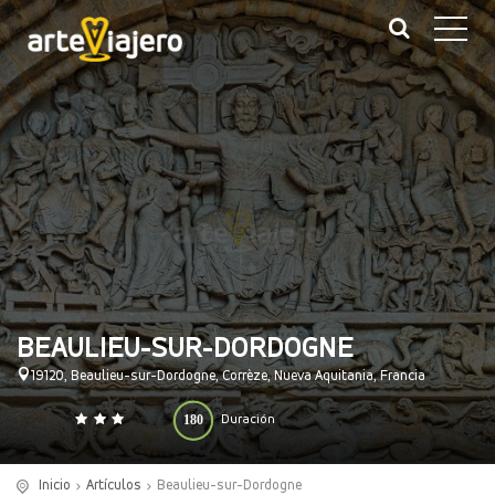
BEAULIEU-SUR-DORDOGNE
19120, Beaulieu-sur-Dordogne, Corrèze, Nueva Aquitania, Francia
180
Duración
0
140
(minutos)
Inicio
Artículos
Beaulieu-sur-Dordogne