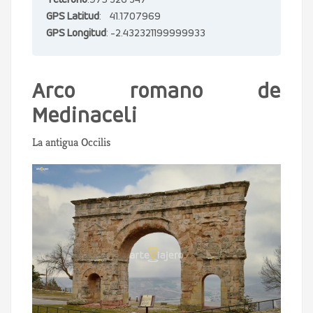
Teléfono
:975 326 347
GPS Latitud
: 41.1707969
GPS Longitud
: -2.432321199999933
Arco romano de
Medinaceli
La antigua Occilis