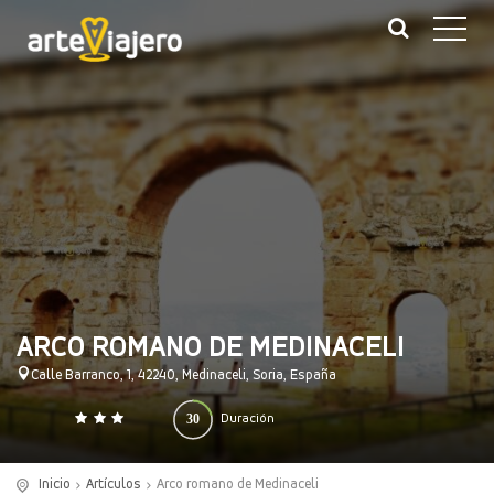
ARCO ROMANO DE MEDINACELI
Calle Barranco, 1, 42240, Medinaceli, Soria, España
30
Duración
0
140
(minutos)
Inicio
Artículos
Arco romano de Medinaceli