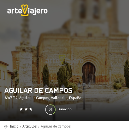
AGUILAR DE CAMPOS
47814, Aguilar de Campos, Valladolid, España
60
Duración
0
140
(minutos)
Inicio
Artículos
Aguilar de Campos