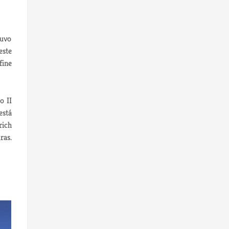
tuvo
este
fine
o II
está
rich
ras.