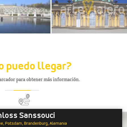
 puedo llegar?
marcador para obtener más información.
hloss Sanssouci
ee, Potsdam, Brandenburg, Alemania