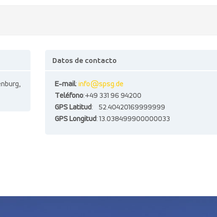
Datos de contacto
nburg,
E-mail
:
info@spsg.de
Teléfono
:+49 331 96 94200
GPS Latitud
: 52.40420169999999
GPS Longitud
: 13.038499900000033