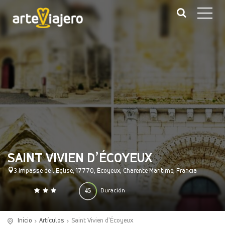
SAINT VIVIEN D’ÉCOYEUX
3 Impasse de l'Eglise, 17770, Écoyeux, Charente Maritime, Francia
45
Duración
0
140
(minutos)
Inicio
Artículos
Saint Vivien d’Écoyeux