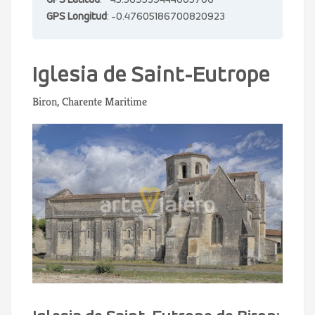
GPS Latitud
: 45.569539444005706
GPS Longitud
: -0.47605186700820923
Iglesia de Saint-Eutrope
Biron, Charente Maritime