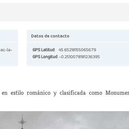
Datos de contacto
sac-la-
GPS Latitud
: 45.65218155065679
GPS Longitud
: -0.2510078181236395
da en estilo románico y clasificada como Monume