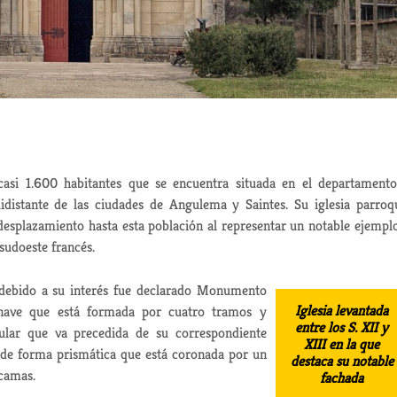
 casi 1.600 habitantes que se encuentra situada en el departament
idistante de las ciudades de Angulema y Saintes. Su iglesia parroqu
 desplazamiento hasta esta población al representar un notable ejempl
 sudoeste francés.
ebido a su interés fue declarado Monumento
Iglesia levantada
 nave que está formada por cuatro tramos y
entre los S. XII y
lar que va precedida de su correspondiente
XIII en la que
re de forma prismática que está coronada por un
destaca su notable
scamas.
fachada