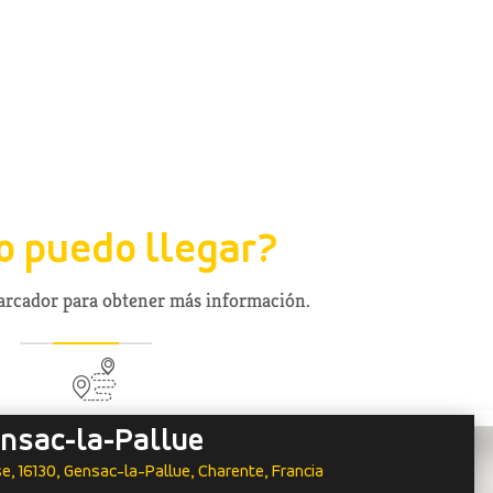
 puedo llegar?
marcador para obtener más información.
nsac-la-Pallue
ise, 16130, Gensac-la-Pallue, Charente, Francia