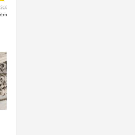
rica
otro