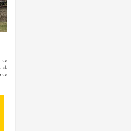
o de
ial,
o de