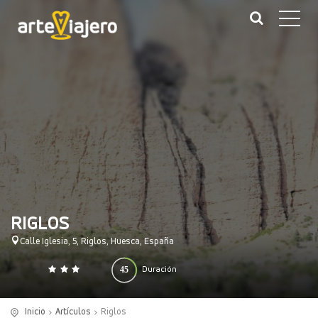
RIGLOS
Calle Iglesia, 5, Riglos, Huesca, España
45
Duración
0
140
(minutos)
Inicio
Artículos
Riglos