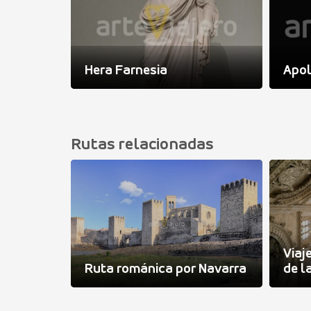
uro
Hera Farnesia
Apo
Rutas relacionadas
mazán y
Viaj
Ruta románica por Navarra
de l