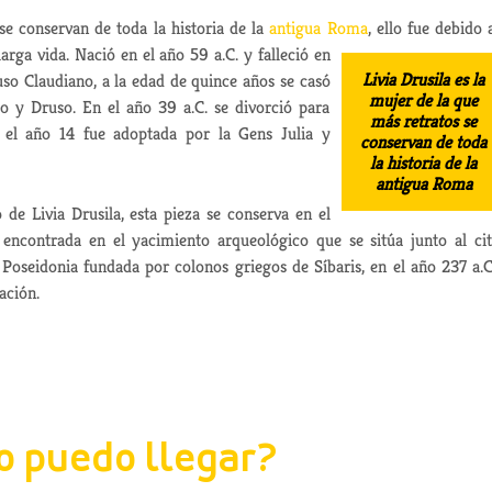
 se conservan de toda la historia de la
antigua Roma
, ello fue debido 
larga vida.
Nació en el año 59 a.C. y falleció en
Livia Drusila es la
uso Claudiano, a la edad de quince años se casó
mujer de la que
o y Druso. En el año 39 a.C. se divorció para
más retratos se
 el año 14 fue adoptada por la Gens Julia y
conservan de toda
la historia de la
antigua Roma
 de Livia Drusila, esta pieza se conserva en el
ncontrada en el yacimiento arqueológico que se sitúa junto al ci
oseidonia fundada por colonos griegos de Síbaris, en el año 237 a.C
ación.
 puedo llegar?