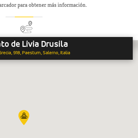
marcador para obtener más información.
to de Livia Drusila
recia, 918, Paestum, Salerno, Italia