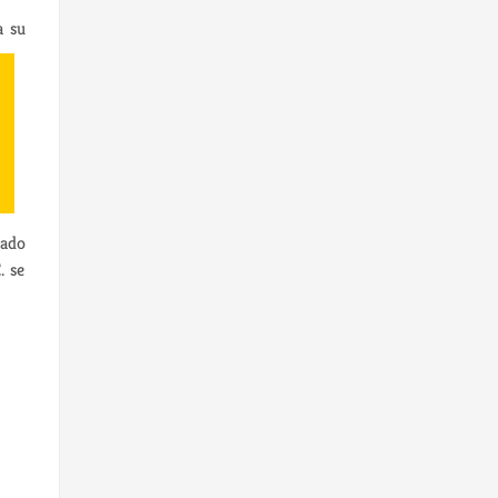
a su
tado
. se