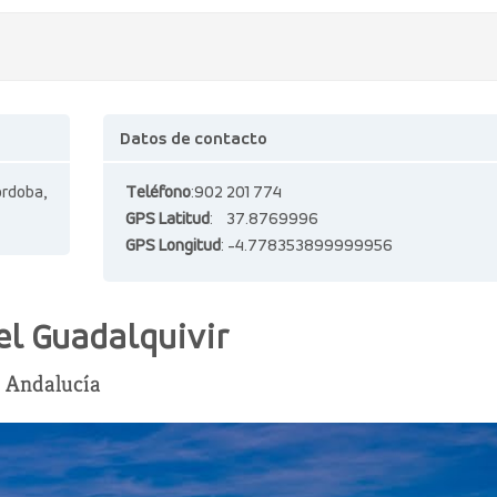
Datos de contacto
rdoba,
Teléfono
:902 201 774
GPS Latitud
: 37.8769996
GPS Longitud
: -4.778353899999956
l Guadalquivir
, Andalucía