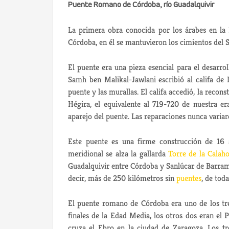
Puente Romano de Córdoba, río Guadalquivir
La primera obra conocida por los árabes en la 
Córdoba,
en él se mantuvieron los cimientos del S
El puente era una pieza esencial para el desarrol
Samh ben Malikal-Jawlani escribió al califa de 
puente y las murallas. El califa accedió, la reconst
Hégira, el equivalente al 719-720 de nuestra er
aparejo del puente. Las reparaciones nunca variar
Este puente es una firme construcción de 16
meridional se alza la gallarda
Torre de la Calah
Guadalquivir entre Córdoba y Sanlúcar de Barram
decir, más de 250 kilómetros sin
puentes
, de tod
El puente romano de Córdoba era uno de los tre
finales de la Edad Media, los otros dos eran el
cruza el Ebro en la ciudad de Zaragoza. Los t