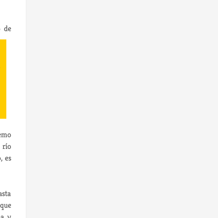
o de
remo
 río
, es
asta
 que
ba y