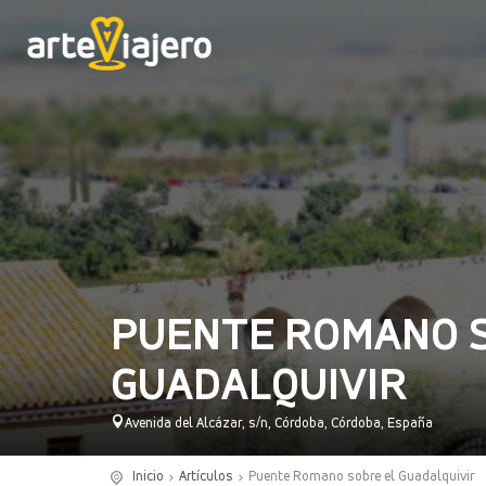
PUENTE ROMANO 
GUADALQUIVIR
Avenida del Alcázar, s/n, Córdoba, Córdoba, España
Inicio
Artículos
Puente Romano sobre el Guadalquivir