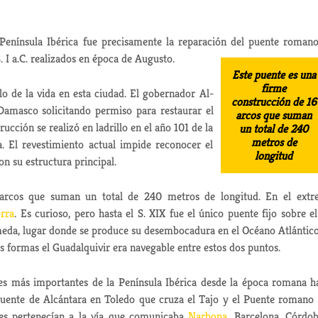
Península Ibérica fue precisamente la reparación del puente roman
. I a.C. realizados en época de Augusto.
Este puente es una
firme
lo de la vida en esta ciudad. El gobernador Al-
construcción de 16
Damasco solicitando permiso para restaurar el
arcos que suman
rucción se realizó en ladrillo en el año 101 de la
un total de 240
metros de
a. El revestimiento actual impide reconocer el
longitud
on su estructura principal.
 arcos que suman un total de 240 metros de longitud. En el ext
orra
. Es curioso, pero hasta el S. XIX fue el único puente fijo sobre el
eda, lugar donde se produce su desembocadura en el Océano Atlántico
as formas el Guadalquivir era navegable entre estos dos puntos.
s más importantes de la Península Ibérica desde la época romana h
 Puente de Alcántara en Toledo que cruza el Tajo y el Puente romano
res pertenecían a la vía que comunicaba
Narbona
, Barcelona, Córdo