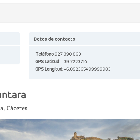
Datos de contacto
Teléfono
:927 390 863
GPS Latitud
: 39.7223714
GPS Longitud
: -6.892365499999983
ántara
a, Cáceres