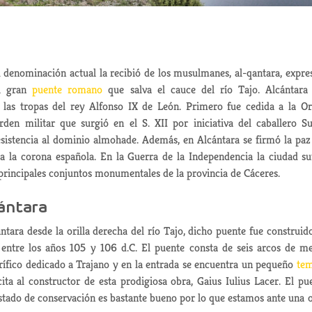
 denominación actual la recibió de los musulmanes, al-qantara, expre
al gran
puente romano
que salva el cauce del río Tajo. Alcántara
 las tropas del rey Alfonso IX de León. Primero fue cedida a la O
rden militar que surgió en el S. XII por iniciativa del caballero S
esistencia al dominio almohade. Además, en Alcántara se firmó la paz
a la corona española. En la Guerra de la Independencia la ciudad su
principales conjuntos monumentales de la provincia de Cáceres.
cántara
tara desde la orilla derecha del río Tajo, dicho puente fue construid
entre los años 105 y 106 d.C. El puente consta de seis arcos de m
norífico dedicado a Trajano y en la entrada se encuentra un pequeño
tem
ta al constructor de esta prodigiosa obra, Gaius Iulius Lacer. El pu
estado de conservación es bastante bueno por lo que estamos ante una 