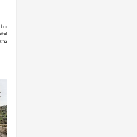
0 km
ital
guna