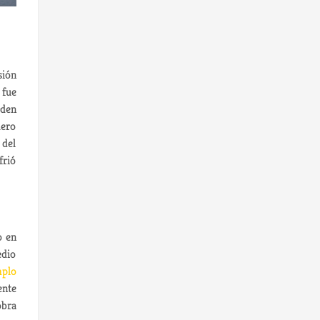
sión
 fue
rden
uero
 del
frió
o en
edio
plo
ente
obra