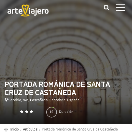
PORTADA ROMÁNICA DE SANTA
CRUZ DE CASTAÑEDA
Socobio, s/n, Castañeda, Cantabria, España
10
Duración
0
140
(minutos)
Inicio
Artículos
Portada románica de Santa Cruz de Castañeda