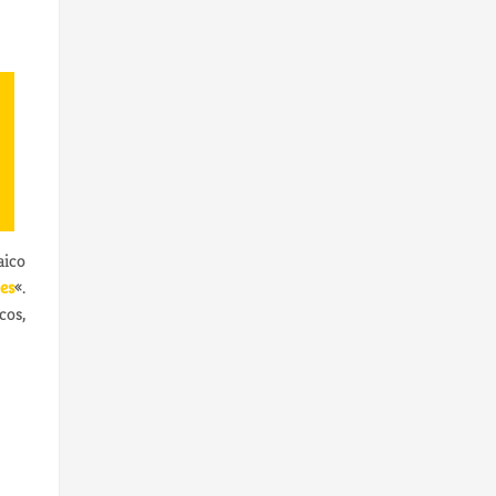
aico
es
«.
cos,