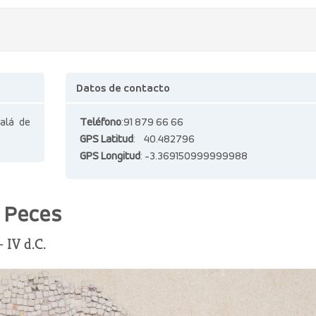
Datos de contacto
calá de
Teléfono
:91 879 66 66
GPS Latitud
: 40.482796
GPS Longitud
: -3.369150999999988
 Peces
 IV d.C.