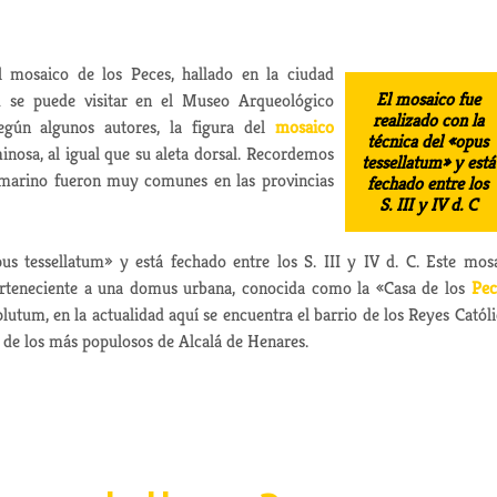
l mosaico de los Peces,
hallado en la ciudad
El mosaico fue
 se puede visitar en el Museo Arqueológico
realizado con la
egún algunos autores, la figura del
mosaico
técnica del «opus
inosa, al igual que su aleta dorsal. Recordemos
tessellatum» y está
 marino fueron muy comunes en las provincias
fechado entre los
S. III y IV d. C
us tessellatum» y está fechado entre los S. III y IV d. C. Este mos
rteneciente a una domus urbana, conocida como la «Casa de los
Pec
lutum, en la actualidad aquí se encuentra el barrio de los Reyes Católi
o de los más populosos de Alcalá de Henares.