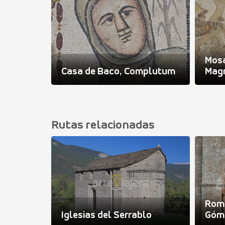
no con
Mos
Casa de Baco, Complutum
Mag
Rutas relacionadas
Rom
atón
Iglesias del Serrablo
Góm