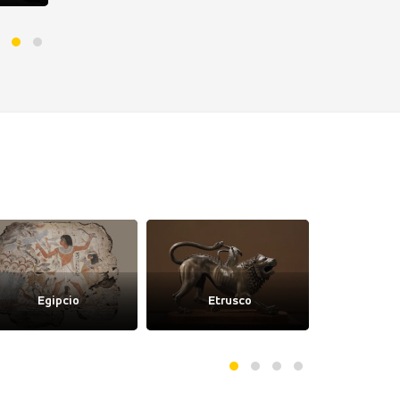
Egipcio
Etrusco
Gó