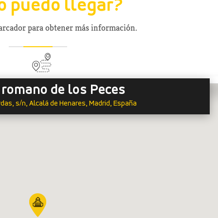
 puedo llegar?
marcador para obtener más información.
 romano de los Peces
das, s/n, Alcalá de Henares, Madrid, España