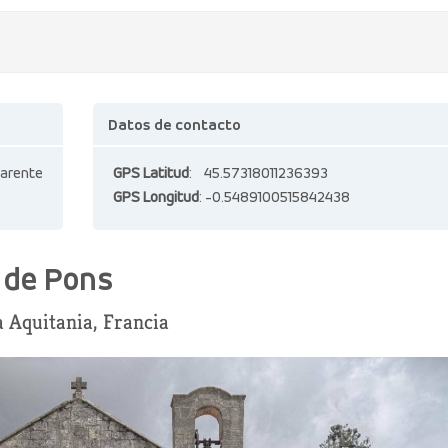
Datos de contacto
harente
GPS Latitud
: 45.57318011236393
GPS Longitud
: -0.5489100515842438
n de Pons
 Aquitania, Francia