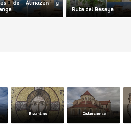
rras de Almazán y
anga
Ruta del Besaya
Bizantino
Cisterciense