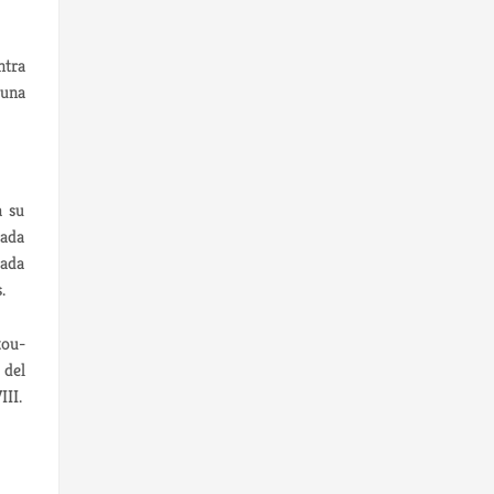
ntra
 una
a su
hada
tada
.
tou-
 del
III.