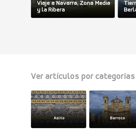
Viaje a Navarra, Zona Media
Tie
isuerga
y la Ribera
Berl
Ver artículos por categorías
igodo
Asirio
Barroco