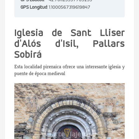
GPS Latitud
: 42.701129597769295
GPS Longitud
: 1.1000567319619847
Iglesia de Sant Lliser
d'Alós d'Isil, Pallars
Sobirá
Esta localidad pirenaica ofrece una interesante iglesia y
puente de época medieval