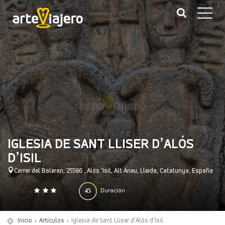
IGLESIA DE SANT LLISER D’ALÓS
D’ISIL
Carrer del Baleran, 25586 , Alós 'Isil, Alt Àneu, Lleida, Catalunya, España
45
Duración
0
140
(minutos)
Inicio
Artículos
Iglesia de Sant Lliser d’Alós d’Isil