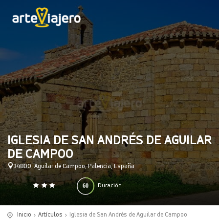
IGLESIA DE SAN ANDRÉS DE AGUILAR
DE CAMPOO
34800, Aguilar de Campoo, Palencia, España
60
Duración
0
140
(minutos)
Inicio
Artículos
Iglesia de San Andrés de Aguilar de Campoo