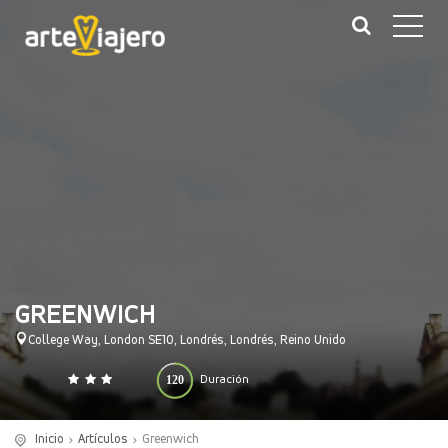
GREENWICH
College Way, London SE10, Londrés, Londrés, Reino Unido
120
Duración
0
140
(minutos)
Inicio
Artículos
Greenwich