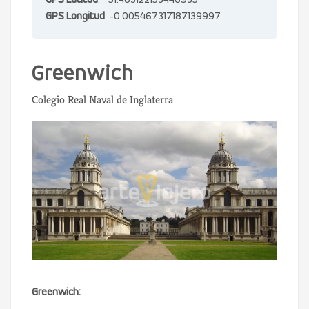
GPS Latitud
: 51.483122153446935
GPS Longitud
: -0.005467317187139997
Greenwich
Colegio Real Naval de Inglaterra
Greenwich: