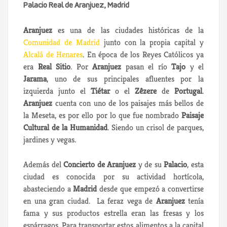
Palacio Real de Aranjuez, Madrid
Aranjuez
es una de las ciudades históricas de la
Comunidad de Madrid
junto con la propia capital y
Alcalá de Henares
. En época de los Reyes Católicos ya
era
Real Sitio
. Por
Aranjuez
pasan el río
Tajo
y el
Jarama
, uno de sus principales afluentes por la
izquierda junto el
Tiétar
o el
Zêzere
de
Portugal
.
Aranjuez
cuenta con uno de los paisajes más bellos de
la Meseta, es por ello por lo que fue nombrado
Paisaje
Cultural de la Humanidad
. Siendo un crisol de parques,
jardines y vegas.
Además del
Concierto de Aranjuez
y de su
Palacio
, esta
ciudad es conocida por su actividad hortícola,
abasteciendo a
Madrid
desde que empezó a convertirse
en una gran ciudad. La feraz vega de
Aranjuez
tenía
fama y sus productos estrella eran las fresas y los
espárragos. Para transportar estos alimentos a la capital