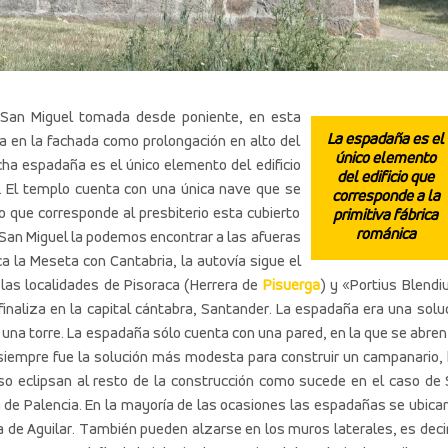
 San Miguel tomada desde poniente,
en esta
La espadaña es el
 en la fachada como prolongación en alto del
único elemento
cha espadaña es el único elemento del edificio
del edificio que
a. El templo cuenta con una única nave que se
corresponde a la
 que corresponde al presbiterio esta cubierto
primitiva fábrica
románica
 San Miguel la podemos encontrar a las afueras
a la Meseta con Cantabria, la autovía sigue el
las localidades de Pisoraca (Herrera de
Pisuerga
) y «Portius Blend
finaliza en la capital cántabra, Santander. La espadaña era una solu
na torre. La espadaña sólo cuenta con una pared, en la que se abren
siempre fue la solución más modesta para construir un campanario,
o eclipsan al resto de la construcción como sucede en el caso de
 de Palencia. En la mayoría de las ocasiones las espadañas se ubica
a de Aguilar. También pueden alzarse en los muros laterales, es deci