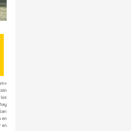
ium»
ción
 los
 hay
 San
n en
r en