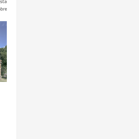
nsta
abre