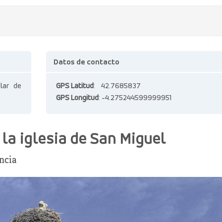
Datos de contacto
ilar de
GPS Latitud
: 42.7685837
GPS Longitud
: -4.275244599999951
la iglesia de San Miguel
ncia