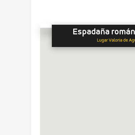
Espadaña románic
Lugar Valoria de Ag