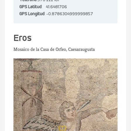
Teléfono
:976 222 181
GPS Latitud
: 41.6481706
GPS Longitud
: -0.8786304999999857
Eros
Mosaico de la Casa de Orfeo, Caesaraugusta