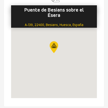
Puente de Besians sobre el
Ésera
A-139, 22400, Besians, Huesca, España