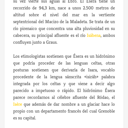
su vez vierte sus aguas al Ebro. El Ésera tiene un
recorrido de 94,3 km, nace a unos 2.500 metros de
altitud sobre el nivel del mar en la vertiente
septentrional del Macizo de la Maladeta. Se trata de un
río pirenaico que concentra una alta pluviosidad en su
cabecera, su principal afluente es el río
Isábena
, ambos
confluyen junto a Graus.
Los etimologistas sostienen que Ésera es un hidrónimo
que podría proceder de las lenguas celtas, otras
posturas sostienen que derivaría de Isara, vocablo
procedente de la lengua sánscrita «isiráh» palabra
integrada por los celtas y que viene a decir algo
parecido a impetuoso o rápido. El hidrónimo Ésera
parece recordarnos al célebre afluente del Ródao, el
Isère
que además de dar nombre a un glaciar hace lo
propio con un departamento francés del cual Grenoble
es su capital.