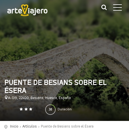
PUENTE DE BESIANS SOBRE EL
ÉSERA
A-139, 22400, Besians, Huesca, España
30
Duración
0
140
(minutos)
Inicio
Artículos
Puente de Besians sobre el Ésera