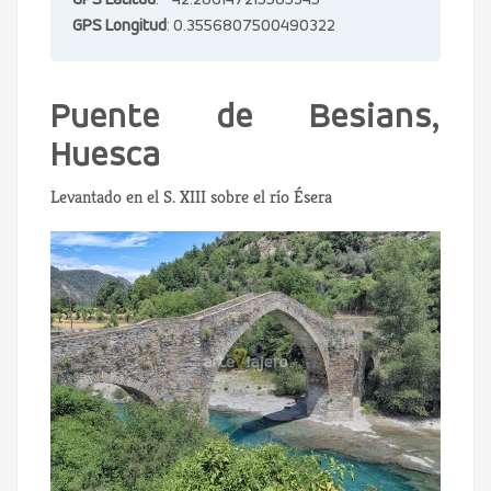
GPS Latitud
: 42.286147215585345
GPS Longitud
: 0.3556807500490322
Puente de Besians,
Huesca
Levantado en el S. XIII sobre el río Ésera